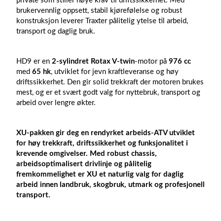
private som stiller høye krav til driftssikkerhet. Med
brukervennlig oppsett, stabil kjørefølelse og robust
konstruksjon leverer Traxter pålitelig ytelse til arbeid,
transport og daglig bruk.
HD9 er en
2-sylindret Rotax V-twin
-motor på
976 cc
med
65 hk
, utviklet for jevn kraftleveranse og høy
driftssikkerhet. Den gir solid trekkraft der motoren brukes
mest, og er et svært godt valg for nyttebruk, transport og
arbeid over lengre økter.
XU-pakken
gir deg en rendyrket arbeids-ATV utviklet
for høy trekkraft, driftssikkerhet og funksjonalitet i
krevende omgivelser. Med robust chassis,
arbeidsoptimalisert drivlinje og pålitelig
fremkommelighet er XU et naturlig valg for daglig
arbeid innen landbruk, skogbruk, utmark og profesjonell
transport.