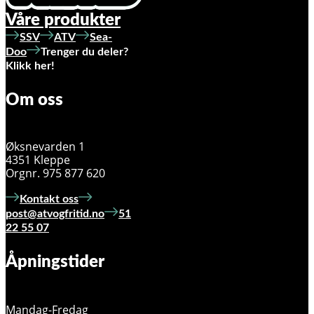
Våre produkter
SSV
ATV
Sea-
Doo
Trenger du deler?
Klikk her!
Om oss
Øksnevarden 1
4351 Kleppe
Orgnr. 975 877 620
Kontakt oss
post@atvogfritid.no
51
22 55 07
Åpningstider
Mandag-Fredag