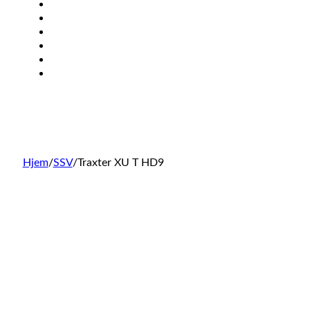
ATV
SSV
EV
KONTAKT
BRP DELER
SØK
Hjem
/
SSV
/
Traxter XU T HD9