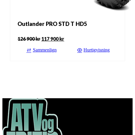
Outlander PRO STD T HD5
126 900
kr
117 900
kr
Opprinnelig
Nåværende
Sammenlign
pris
pris
Hurtigvisning
var:
er:
126
117
900 kr.
900 kr.