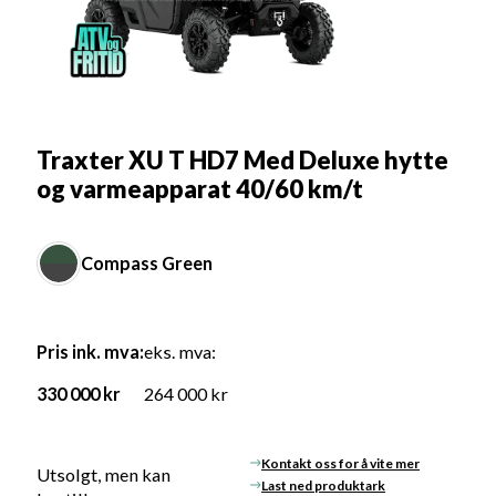
Traxter XU T HD7 Med Deluxe hytte
og varmeapparat 40/60 km/t
Compass Green
Pris ink. mva:
eks. mva:
330 000
kr
264 000 kr
Kontakt oss for å vite mer
Utsolgt, men kan
Last ned produktark