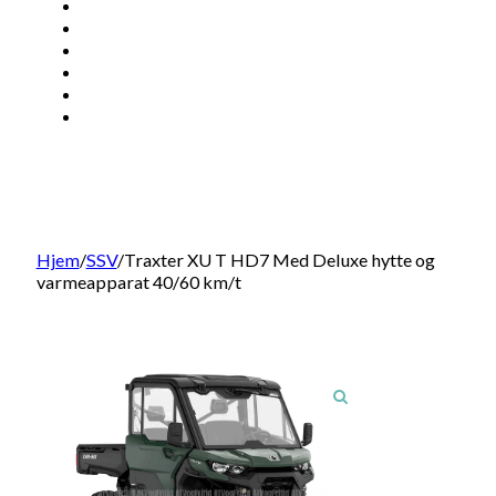
ATV
SSV
EV
KONTAKT
BRP DELER
SØK
Hjem
/
SSV
/
Traxter XU T HD7 Med Deluxe hytte og
varmeapparat 40/60 km/t