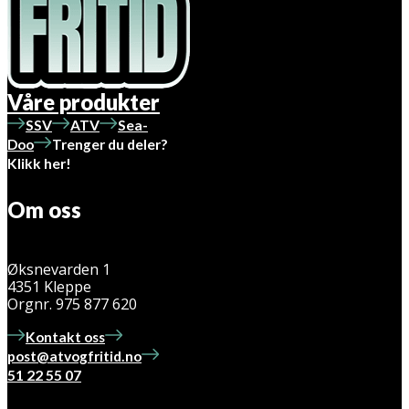
Våre produkter
SSV
ATV
Sea-
Doo
Trenger du deler?
Klikk her!
Om oss
Øksnevarden 1
4351 Kleppe
Orgnr. 975 877 620
Kontakt oss
post@atvogfritid.no
51 22 55 07