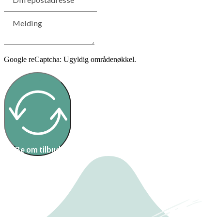
Google reCaptcha: Ugyldig områdenøkkel.
Be om tilbud