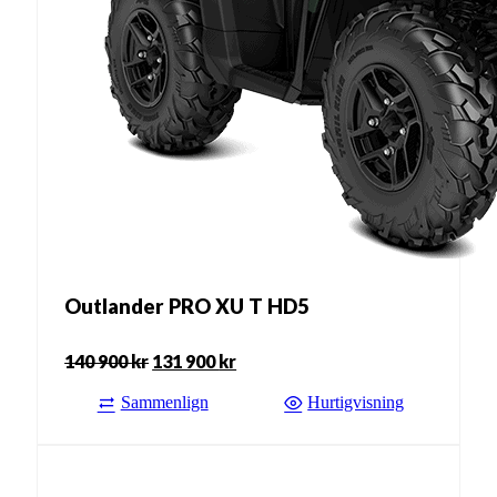
Outlander PRO XU T HD5
140 900
kr
131 900
kr
Opprinnelig
Nåværende
Sammenlign
pris
pris
Hurtigvisning
var:
er:
140
131
900 kr.
900 kr.