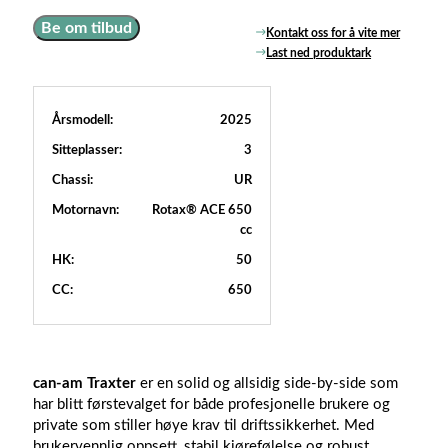
Be om tilbud
Kontakt oss for å vite mer
Last ned produktark
Årsmodell:
2025
Sitteplasser:
3
Chassi:
UR
Motornavn:
Rotax® ACE 650
cc
HK:
50
CC:
650
can-am Traxter
er en solid og allsidig side-by-side som
har blitt førstevalget for både profesjonelle brukere og
private som stiller høye krav til driftssikkerhet. Med
brukervennlig oppsett, stabil kjørefølelse og robust