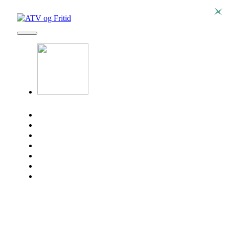
SEADOO
ATV
SSV
EV
KONTAKT
BRP DELER
SØK