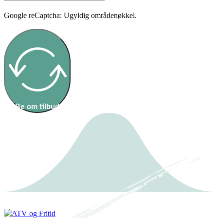
Google reCaptcha: Ugyldig områdenøkkel.
Be om tilbud