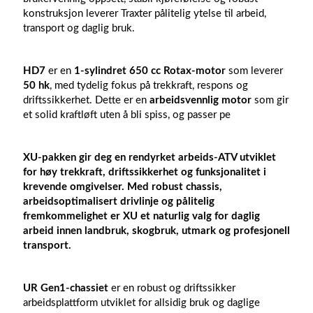
konstruksjon leverer Traxter pålitelig ytelse til arbeid,
transport og daglig bruk.
HD7
er en
1-sylindret 650 cc Rotax-motor
som leverer
50 hk
, med tydelig fokus på trekkraft, respons og
driftssikkerhet. Dette er en
arbeidsvennlig motor
som gir
et solid kraftløft uten å bli spiss, og passer pe
XU-pakken
gir deg en rendyrket arbeids-ATV utviklet
for høy trekkraft, driftssikkerhet og funksjonalitet i
krevende omgivelser. Med robust chassis,
arbeidsoptimalisert drivlinje og pålitelig
fremkommelighet er XU et naturlig valg for daglig
arbeid innen landbruk, skogbruk, utmark og profesjonell
transport.
UR Gen1-chassiet
er en robust og driftssikker
arbeidsplattform utviklet for allsidig bruk og daglige