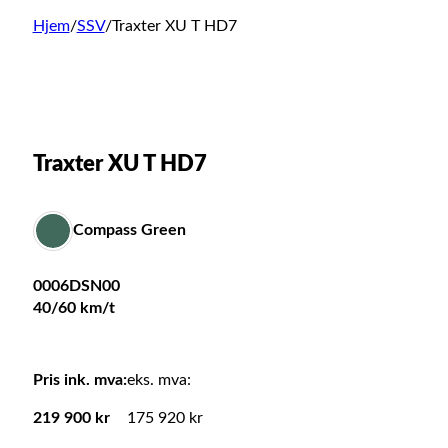
Hjem
/
SSV
/
Traxter XU T HD7
Traxter XU T HD7
Compass Green
0006DSN00
40/60 km/t
Pris ink. mva:
eks. mva:
219 900
kr
175 920 kr