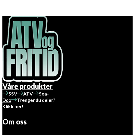
Våre produkter
SSV
ATV
Sea-
Doo
Trenger du deler?
Klikk her!
Om oss