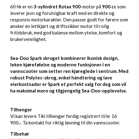
60 hk er en
3-sylindret Rotax 900
-motor på
900 cc
som
leverer jevn og forutsigbar kraft med en direkte og
responsiv motorkarakter. Den passer godt for førere som
ønsker en lettkjørt og driftssikker motor til rolig
fritidsbruk, med god balanse mellom ytelse, komfort og
brukervennlighet.
Sea-Doo Spark skroget
kombinerer ikonisk design,
leken kjørefølelse og moderne funksjoner i en
vannscooter som setter ren kjøreglede i sentrum. Med
robust Polytec-skrog, enkel håndtering og lave
eierkostnader er Spark et perfekt valg for deg som vil
ha maksimal moro og tilgjengelig Sea-Doo-opplevelse.
Tilhenger
Vi kan levere Tiki tilhenger ferdig registrert til kr 16
900,-. Ta kontakt for riktig løsning til din vannscooter.
Tilbehør