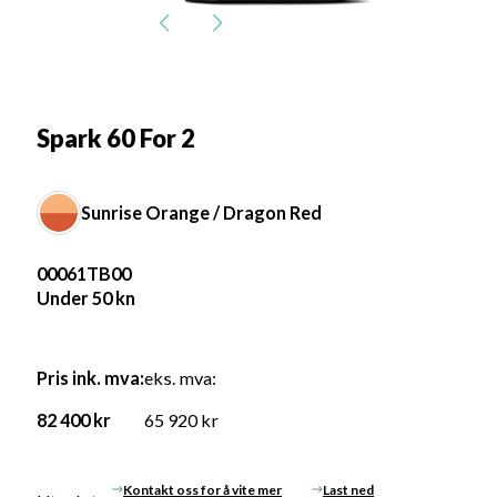
Spark 60 For 2
Sunrise Orange / Dragon Red
00061TB00
Under 50 kn
Pris ink. mva:
eks. mva:
82 400
kr
65 920 kr
Kontakt oss for å vite mer
Last ned