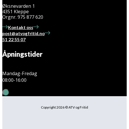
Øksnevarden 1
4351 Kleppe
Orgnr. 975 877 620
Kontakt oss
post@atvogfritid.no
51 22 55 07
Åpningstider
Mandag-Fredag
08:00-16:00
Copyright 2026 © ATV og Fritid