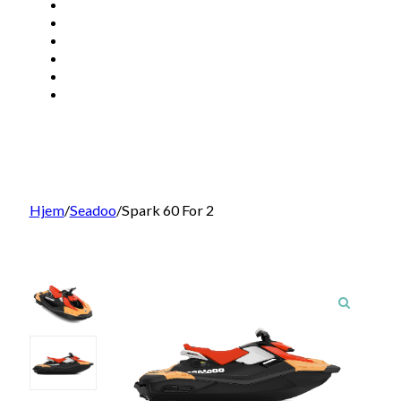
ATV
SSV
EV
KONTAKT
BRP DELER
SØK
Hjem
/
Seadoo
/
Spark 60 For 2