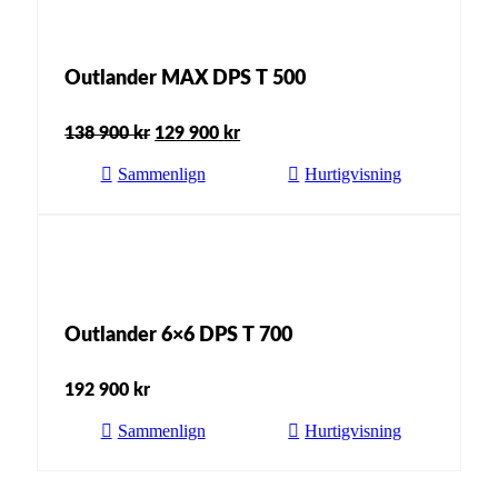
Outlander MAX DPS T 500
138 900
kr
129 900
kr
Opprinnelig
Nåværende
Sammenlign
Hurtigvisning
pris
pris
var:
er:
138
129
900 kr.
900 kr.
Outlander 6×6 DPS T 700
192 900
kr
Sammenlign
Hurtigvisning