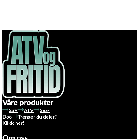
Våre produkter
SSV
ATV
Sea-
Doo
Trenger du deler?
Klikk her!
Om oss