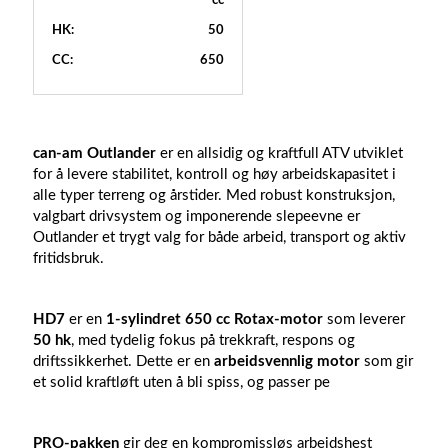
cc
HK:
50
CC:
650
can-am Outlander
er en allsidig og kraftfull ATV utviklet
for å levere stabilitet, kontroll og høy arbeidskapasitet i
alle typer terreng og årstider. Med robust konstruksjon,
valgbart drivsystem og imponerende slepeevne er
Outlander et trygt valg for både arbeid, transport og aktiv
fritidsbruk.
HD7
er en
1-sylindret 650 cc Rotax-motor
som leverer
50 hk
, med tydelig fokus på trekkraft, respons og
driftssikkerhet. Dette er en
arbeidsvennlig motor
som gir
et solid kraftløft uten å bli spiss, og passer pe
PRO-pakken
gir deg en kompromissløs arbeidshest