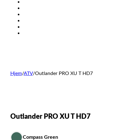
ATV
SSV
EV
KONTAKT
BRP DELER
SØK
Hjem
/
ATV
/
Outlander PRO XU T HD7
Outlander PRO XU T HD7
Compass Green