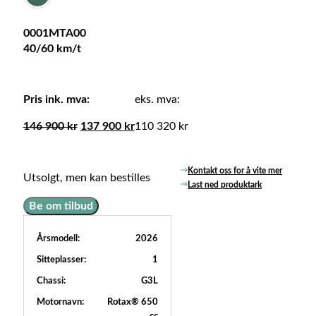
0001MTA00
40/60 km/t
Pris ink. mva:
eks. mva:
146 900
kr
137 900
kr
110 320 kr
Opprinnelig
Nåværende
pris
pris
var:
er:
Kontakt oss for å vite mer
Utsolgt, men kan bestilles
146
137
Last ned produktark
900 kr.
900 kr.
Be om tilbud
Årsmodell:
2026
Sitteplasser:
1
Chassi:
G3L
Motornavn:
Rotax® 650