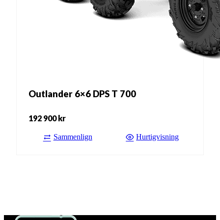
Outlander 6×6 DPS T 700
192 900
kr
Sammenlign
Hurtigvisning