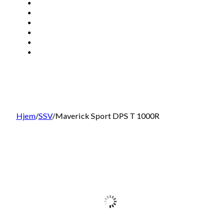
ATV
SSV
EV
KONTAKT
BRP DELER
SØK
Hjem
/
SSV
/
Maverick Sport DPS T 1000R