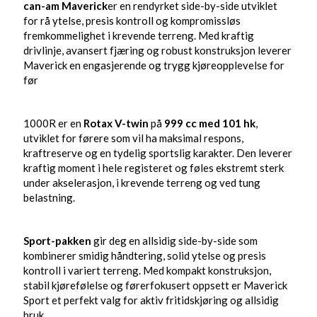
can-am Maverick
er en rendyrket side-by-side utviklet
for rå ytelse, presis kontroll og kompromissløs
fremkommelighet i krevende terreng. Med kraftig
drivlinje, avansert fjæring og robust konstruksjon leverer
Maverick en engasjerende og trygg kjøreopplevelse for
før
1000R er en
Rotax V-twin
på
999 cc med 101 hk
,
utviklet for førere som vil ha maksimal respons,
kraftreserve og en tydelig sportslig karakter. Den leverer
kraftig moment i hele registeret og føles ekstremt sterk
under akselerasjon, i krevende terreng og ved tung
belastning.
Sport-pakken
gir deg en allsidig side-by-side som
kombinerer smidig håndtering, solid ytelse og presis
kontroll i variert terreng. Med kompakt konstruksjon,
stabil kjørefølelse og førerfokusert oppsett er Maverick
Sport et perfekt valg for aktiv fritidskjøring og allsidig
bruk.