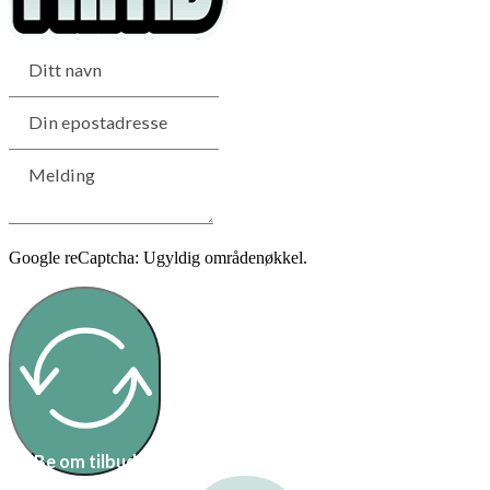
Google reCaptcha: Ugyldig områdenøkkel.
Be om tilbud