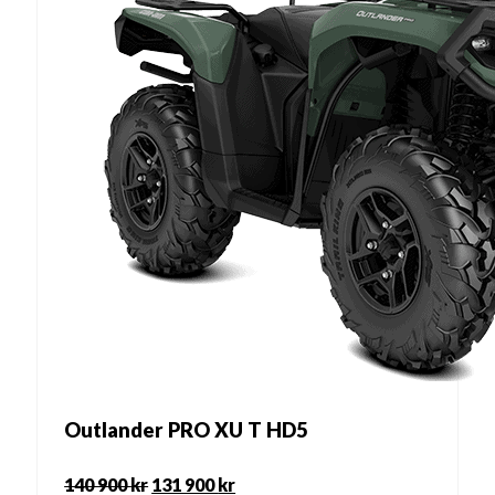
Outlander PRO XU T HD5
140 900
kr
131 900
kr