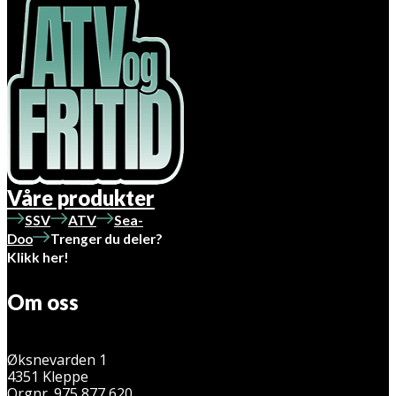
Våre produkter
SSV
ATV
Sea-
Doo
Trenger du deler?
Klikk her!
Om oss
Øksnevarden 1
4351 Kleppe
Orgnr. 975 877 620