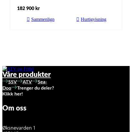
182 900
kr
Sammenlign
Hurtigvisning
Våre produkter
SSV
ATV
Sea-
Doo
Trenger du deler?
Klikk her!
Om oss
Øksnevarden 1