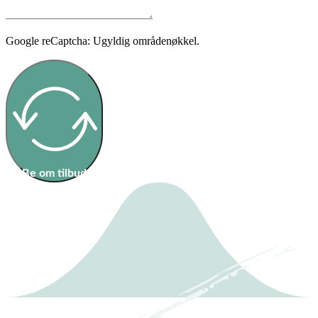
Google reCaptcha: Ugyldig områdenøkkel.
Be om tilbud