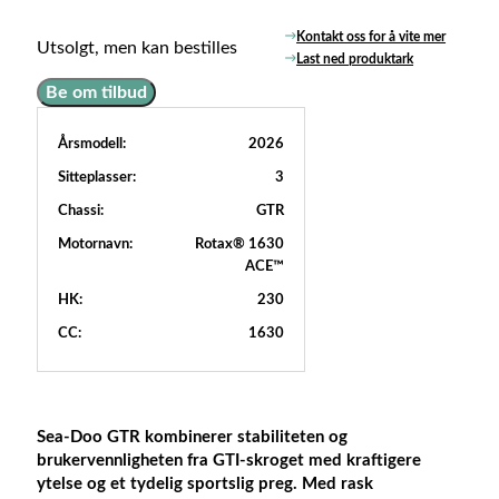
Kontakt oss for å vite mer
Utsolgt, men kan bestilles
Last ned produktark
Be om tilbud
Årsmodell:
2026
Sitteplasser:
3
Chassi:
GTR
Motornavn:
Rotax® 1630
ACE™
HK:
230
CC:
1630
Sea-Doo GTR
kombinerer stabiliteten og
brukervennligheten fra GTI-skroget med kraftigere
ytelse og et tydelig sportslig preg. Med rask