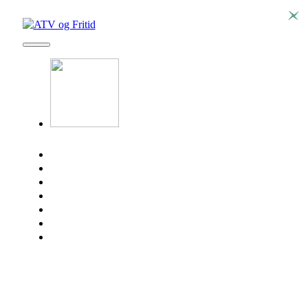
SEADOO
ATV
SSV
EV
KONTAKT
BRP DELER
SØK