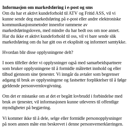
Informasjon om markedsføring i e-post og sms
Om du har et aktivt kundeforhold til ATV og Fritid ASS, vil vi
kunne sende deg markedsføring på e-post eller andre elektroniske
kommunikasjonsmetoder innenfor rammene av
markedsføringsloven, med mindre du har bedt oss om noe annet.
Har du ikke et aktivt kundeforhold til oss, vil vi bare sende slik
markedsføring om du har gitt oss et eksplisitt og informert samtykke.
Hvordan blir disse opplysningene delt?
I noen tilfeller deler vi opplysninger også med samarbeidspartnere
som bruker opplysningene til å formidle målrettet innhold og eller
tilbud gjennom sine tjenester. Vi inngår da avtaler som begrenser
adgang til bruk av opplysningene og fastsetter forpliktelser til å følge
gjeldende personvernlovgivning.
Om det er mistanke om at det er begått lovbrudd i forbindelse med
bruk av tjenester, vil informasjonen kunne utleveres til offentlige
myndigheter på begjæring.
Vi kommer ikke til å dele, selge eller formidle personopplysninger
på noen annen måte enn beskrevet i denne personvernerklæringen.