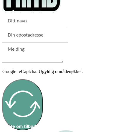
Google reCaptcha: Ugyldig områdenøkkel.
Be om tilbud