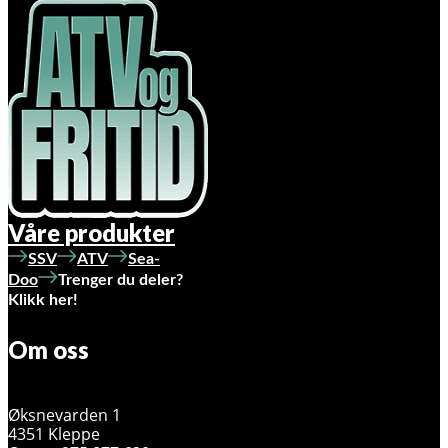
Våre produkter
SSV
ATV
Sea-
Doo
Trenger du deler?
Klikk her!
Om oss
Øksnevarden 1
4351 Kleppe