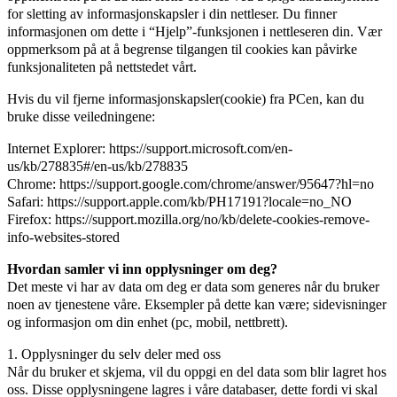
for sletting av informasjonskapsler i din nettleser. Du finner
informasjonen om dette i “Hjelp”-funksjonen i nettleseren din. Vær
oppmerksom på at å begrense tilgangen til cookies kan påvirke
funksjonaliteten på nettstedet vårt.
Hvis du vil fjerne informasjonskapsler(cookie) fra PCen, kan du
bruke disse veiledningene:
Internet Explorer: https://support.microsoft.com/en-
us/kb/278835#/en-us/kb/278835
Chrome: https://support.google.com/chrome/answer/95647?hl=no
Safari: https://support.apple.com/kb/PH17191?locale=no_NO
Firefox: https://support.mozilla.org/no/kb/delete-cookies-remove-
info-websites-stored
Hvordan samler vi inn opplysninger om deg?
Det meste vi har av data om deg er data som generes når du bruker
noen av tjenestene våre. Eksempler på dette kan være; sidevisninger
og informasjon om din enhet (pc, mobil, nettbrett).
1. Opplysninger du selv deler med oss
Når du bruker et skjema, vil du oppgi en del data som blir lagret hos
oss. Disse opplysningene lagres i våre databaser, dette fordi vi skal