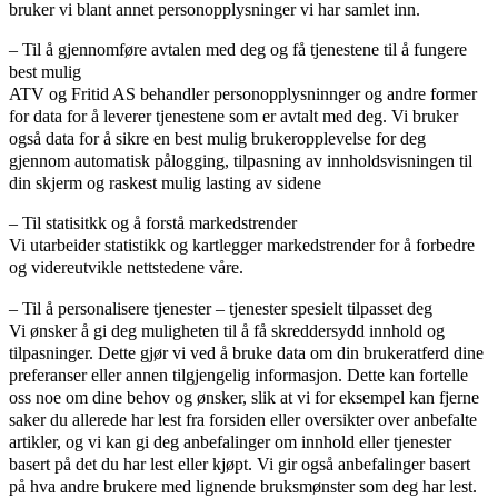
bruker vi blant annet personopplysninger vi har samlet inn.
– Til å gjennomføre avtalen med deg og få tjenestene til å fungere
best mulig
ATV og Fritid AS behandler personopplysninnger og andre former
for data for å leverer tjenestene som er avtalt med deg. Vi bruker
også data for å sikre en best mulig brukeropplevelse for deg
gjennom automatisk pålogging, tilpasning av innholdsvisningen til
din skjerm og raskest mulig lasting av sidene
– Til statisitkk og å forstå markedstrender
Vi utarbeider statistikk og kartlegger markedstrender for å forbedre
og videreutvikle nettstedene våre.
– Til å personalisere tjenester – tjenester spesielt tilpasset deg
Vi ønsker å gi deg muligheten til å få skreddersydd innhold og
tilpasninger. Dette gjør vi ved å bruke data om din brukeratferd dine
preferanser eller annen tilgjengelig informasjon. Dette kan fortelle
oss noe om dine behov og ønsker, slik at vi for eksempel kan fjerne
saker du allerede har lest fra forsiden eller oversikter over anbefalte
artikler, og vi kan gi deg anbefalinger om innhold eller tjenester
basert på det du har lest eller kjøpt. Vi gir også anbefalinger basert
på hva andre brukere med lignende bruksmønster som deg har lest.