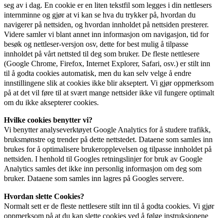
seg av i dag. En cookie er en liten tekstfil som legges i din nettlesers
internminne og gjør at vi kan se hva du trykker på, hvordan du
navigerer på nettsiden, og hvordan innholdet på nettsiden presterer.
Videre samler vi blant annet inn informasjon om navigasjon, tid for
besøk og nettleser-versjon osv, dette for best mulig å tilpasse
innholdet på vårt nettsted til deg som bruker. De fleste nettlesere
(Google Chrome, Firefox, Internet Explorer, Safari, osv.) er stilt inn
til å godta cookies automatisk, men du kan selv velge å endre
innstillingene slik at cookies ikke blir akseptert. Vi gjør oppmerksom
på at det vil føre til at svært mange nettsider ikke vil fungere optimalt
om du ikke aksepterer cookies.
Hvilke cookies benytter vi?
Vi benytter analyseverktøyet Google Analytics for å studere trafikk,
bruksmønstre og trender på dette nettstedet. Dataene som samles inn
brukes for å optimalisere brukeropplevelsen og tilpasse innholdet på
nettsiden. I henhold til Googles retningslinjer for bruk av Google
Analytics samles det ikke inn personlig informasjon om deg som
bruker. Dataene som samles inn lagres på Googles servere.
Hvordan slette Cookies?
Normalt sett er de fleste nettlesere stilt inn til å godta cookies. Vi gjør
oppmerksom på at du kan slette cookies ved å følge instruksjonene